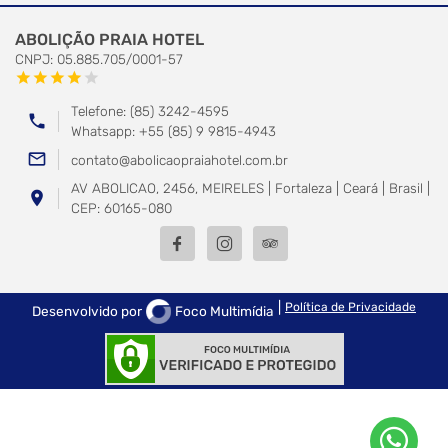
ABOLIÇÃO PRAIA HOTEL
CNPJ: 05.885.705/0001-57
star
star
star
star
star
Telefone: (85) 3242-4595
phone
Whatsapp: +55 (85) 9 9815-4943
mail_outline
contato@abolicaopraiahotel.com.br
AV ABOLICAO, 2456, MEIRELES | Fortaleza | Ceará | Brasil |
location_on
CEP: 60165-080
|
Política de Privacidade
Desenvolvido por
Foco Multimídia