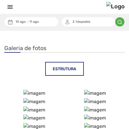
menu
10
ago.
-
11
ago.
2
hóspedes
keyboard_arrow_down
Cupom
Galeria de fotos
ESTRUTURA